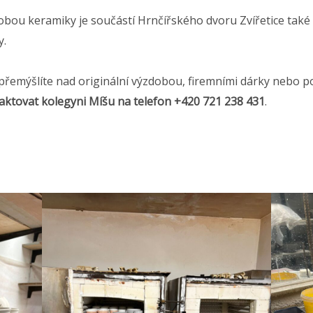
robou keramiky je součástí Hrnčířského dvoru Zvířetice také
y.
přemýšlíte nad originální výzdobou, firemními dárky nebo p
aktovat kolegyni Míšu na telefon ‪+420 721 238 431
.