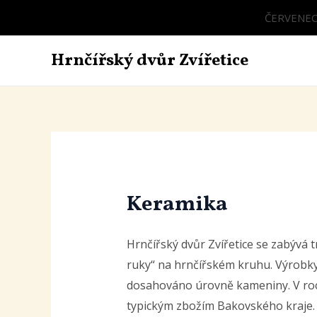
Přeskočit
ČERVENEC -
na
obsah
Hrnčířský dvůr Zvířetice
Keramika
Hrnčířský dvůr Zvířetice se zabývá 
ruky“ na hrnčířském kruhu. Výrobky 
dosahováno úrovně kameniny. V roc
typickým zbožím Bakovského kraje. D