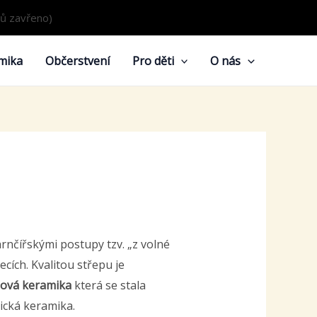
dů zavřeno)
mika
Občerstvení
Pro děti
O nás
rnčířskými postupy tzv. „z volné
cích. Kvalitou střepu je
idová keramika
která se stala
ická keramika.