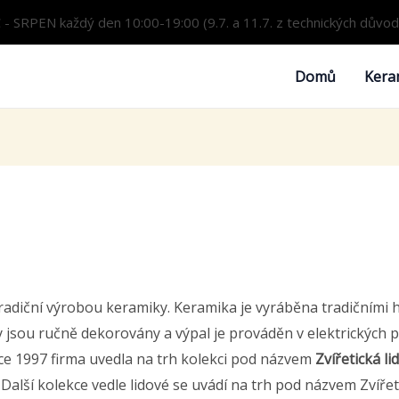
 SRPEN každý den 10:00-19:00 (9.7. a 11.7. z technických důvo
Domů
Kera
tradiční výrobou keramiky. Keramika je vyráběna tradičními h
jsou ručně dekorovány a výpal je prováděn v elektrických pe
e 1997 firma uvedla na trh kolekci pod názvem
Zvířetická l
alší kolekce vedle lidové se uvádí na trh pod názvem Zvířet