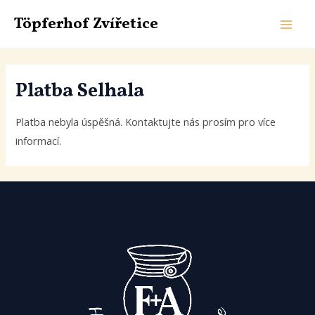
Zum
Töpferhof Zvířetice
Inhalt
HAU
springen
Platba Selhala
Platba nebyla úspěšná. Kontaktujte nás prosím pro více
informací.