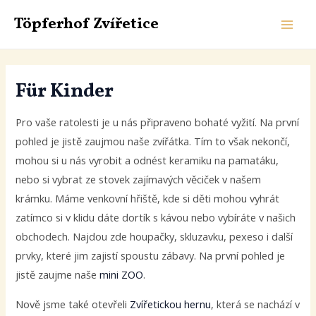
Zum
Töpferhof Zvířetice
Inhalt
HAU
springen
Für Kinder
Pro vaše ratolesti je u nás připraveno bohaté vyžití. Na první
pohled je jistě zaujmou naše zvířátka. Tím to však nekončí,
mohou si u nás vyrobit a odnést keramiku na pamatáku,
nebo si vybrat ze stovek zajímavých věciček v našem
krámku. Máme venkovní hřiště, kde si děti mohou vyhrát
zatímco si v klidu dáte dortík s kávou nebo vybíráte v našich
obchodech. Najdou zde houpačky, skluzavku, pexeso i další
prvky, které jim zajistí spoustu zábavy. Na první pohled je
jistě zaujme naše
mini ZOO
.
Nově jsme také otevřeli
Zvířetickou hernu
, která se nachází v